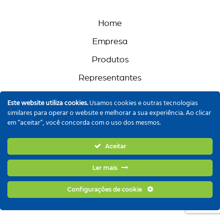
Home
Empresa
Produtos
Representantes
Trabalhe Conosco
Este website utiliza cookies.
Usamos cookies e outras tecnologias
similares para operar o website e melhorar a sua experiência. Ao clicar
Contato
em “aceitar”, você concorda com o uso dos mesmos.
Aceitar
© 2026 - Todos os Direitos Reservados |
Política de
Ler mais
Privacidade
| Feito com
por
@checenci
Configurações de cookie